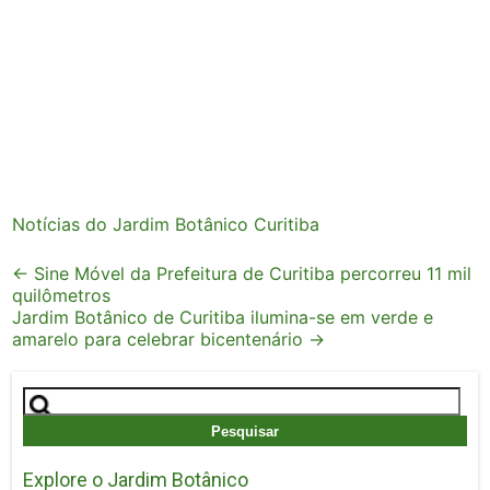
Notícias do Jardim Botânico Curitiba
Post
←
Sine Móvel da Prefeitura de Curitiba percorreu 11 mil
quilômetros
navigation
Jardim Botânico de Curitiba ilumina-se em verde e
amarelo para celebrar bicentenário
→
Pesquisar
por:
Explore o Jardim Botânico