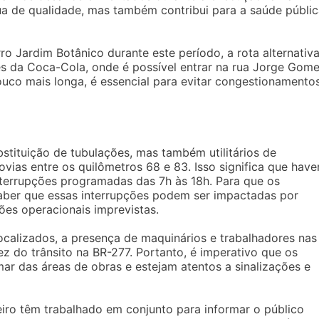
a de qualidade, mas também contribui para a saúde públic
ro Jardim Botânico durante este período, a rota alternativ
 da Coca-Cola, onde é possível entrar na rua Jorge Gom
ouco mais longa, é essencial para evitar congestionamento
tituição de tubulações, mas também utilitários de
vias entre os quilômetros 68 e 83. Isso significa que have
interrupções programadas das 7h às 18h. Para que os
saber que essas interrupções podem ser impactadas por
ões operacionais imprevistas.
ocalizados, a presença de maquinários e trabalhadores nas
ez do trânsito na BR-277. Portanto, é imperativo que os
ar das áreas de obras e estejam atentos a sinalizações e
neiro têm trabalhado em conjunto para informar o público