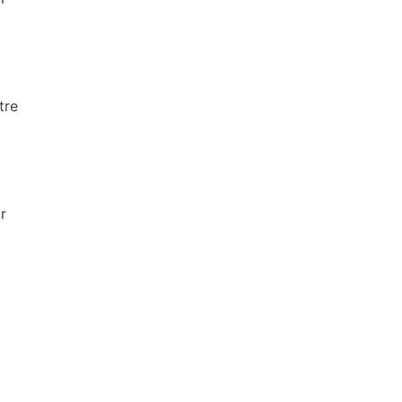
tre
r