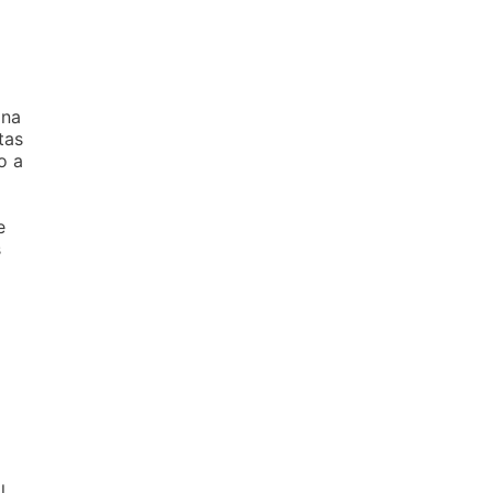
 na
tas
o a
e
s
l