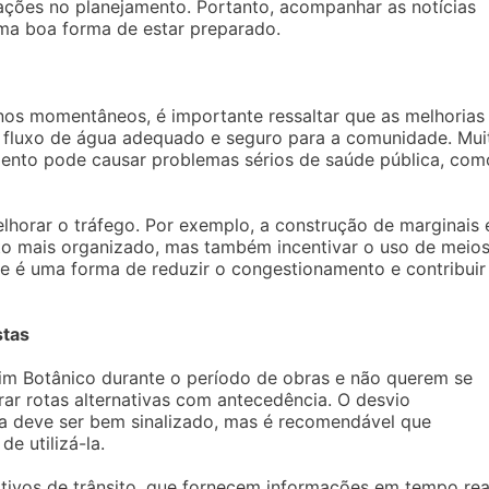
ações no planejamento. Portanto, acompanhar as notícias
 uma boa forma de estar preparado.
nos momentâneos, é importante ressaltar que as melhorias
um fluxo de água adequado e seguro para a comunidade. Mui
mento pode causar problemas sérios de saúde pública, com
orar o tráfego. Por exemplo, a construção de marginais 
to mais organizado, mas também incentivar o uso de meio
que é uma forma de reduzir o congestionamento e contribuir
stas
rdim Botânico durante o período de obras e não querem se
ar rotas alternativas com antecedência. O desvio
 deve ser bem sinalizado, mas é recomendável que
e utilizá-la.
ativos de trânsito, que fornecem informações em tempo rea