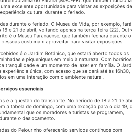
e Contemporânea do Paraná (MAC-PR), que também funciona
 é uma excelente oportunidade para visitar as exposições de
 experiência cultural durante o feriado.
adas durante o feriado. O Museu da Vida, por exemplo, fará
18 e 21 de abril, voltando apenas na terça-feira (22). Outr
rito é o Museu Paranaense, que também fechará durante o
 pessoas costumam aproveitar para visitar exposições.
ebidos é o Jardim Botânico, que estará aberto todos os
aminhadas e piqueniques em meio à natureza. Com horários
sca tranquilidade e um momento de lazer em família. O Jar
 experiência única, com acesso que se dará até às 16h30,
idos em uma interação com o ambiente natural.
erviços essenciais
 é a questão do transporte. No período de 18 a 21 de abri
com a tabela de domingo, com uma exceção para o dia 19, 
 fundamental que os moradores e turistas se programem,
s durante o deslocamento.
adas do Pelourinho oferecerão serviços contínuos com