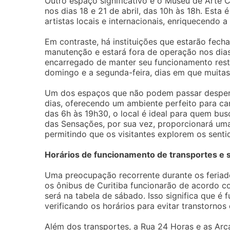
Outro espaço significativo é o Museu de Art
nos dias 18 e 21 de abril, das 10h às 18h. Esta
artistas locais e internacionais, enriquecendo a
Em contraste, há instituições que estarão fech
manutenção e estará fora de operação nos dias 
encarregado de manter seu funcionamento rest
domingo e a segunda-feira, dias em que muitas
Um dos espaços que não podem passar desperc
dias, oferecendo um ambiente perfeito para c
das 6h às 19h30, o local é ideal para quem bu
das Sensações, por sua vez, proporcionará uma
permitindo que os visitantes explorem os sent
Horários de funcionamento de transportes e s
Uma preocupação recorrente durante os feriados
os ônibus de Curitiba funcionarão de acordo 
será na tabela de sábado. Isso significa que é
verificando os horários para evitar transtorno
Além dos transportes, a Rua 24 Horas e as Arc