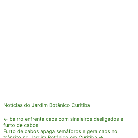
Notícias do Jardim Botânico Curitiba
Post
←
bairro enfrenta caos com sinaleiros desligados e
furto de cabos
navigation
Furto de cabos apaga semáforos e gera caos no
trânsito no Jardim Botânico em Curitiba
→