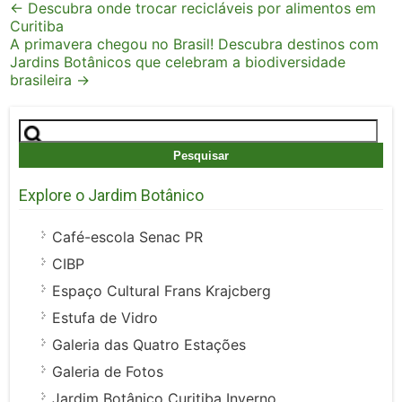
Post
←
Descubra onde trocar recicláveis por alimentos em
Curitiba
navigation
A primavera chegou no Brasil! Descubra destinos com
Jardins Botânicos que celebram a biodiversidade
brasileira
→
Pesquisar
por:
Explore o Jardim Botânico
Café-escola Senac PR
CIBP
Espaço Cultural Frans Krajcberg
Estufa de Vidro
Galeria das Quatro Estações
Galeria de Fotos
Jardim Botânico Curitiba Inverno