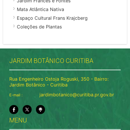
Jardim Francês e Fontes
Mata Atlântica Nativa
Espaço Cultural Frans Krajcberg
Coleções de Plantas
JARDIM BOTÂNICO CURITIBA
Rua Engenheiro Ostoja Roguski, 350 - Bairro:
Jardim Botânico - Curitiba
jardimbotanico@curitiba.pr.gov.br
E-mail :
MENU