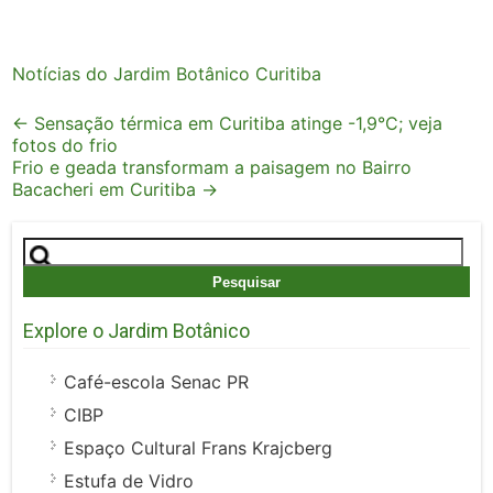
Notícias do Jardim Botânico Curitiba
Post
←
Sensação térmica em Curitiba atinge -1,9°C; veja
fotos do frio
navigation
Frio e geada transformam a paisagem no Bairro
Bacacheri em Curitiba
→
Pesquisar
por:
Explore o Jardim Botânico
Café-escola Senac PR
CIBP
Espaço Cultural Frans Krajcberg
Estufa de Vidro