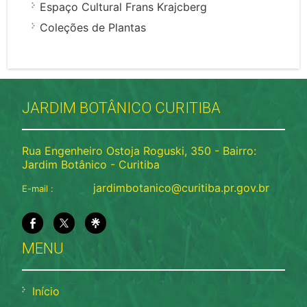
Espaço Cultural Frans Krajcberg
Coleções de Plantas
JARDIM BOTÂNICO CURITIBA
Rua Engenheiro Ostoja Roguski, 350 - Bairro:
Jardim Botânico - Curitiba
jardimbotanico@curitiba.pr.gov.br
E-mail :
MENU
Início