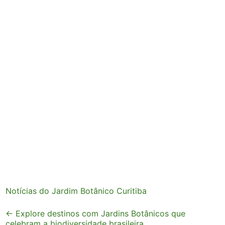
Notícias do Jardim Botânico Curitiba
Post
←
Explore destinos com Jardins Botânicos que
celebram a biodiversidade brasileira