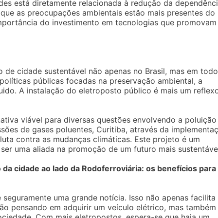
ades está diretamente relacionada à redução da dependênc
que as preocupações ambientais estão mais presentes do
importância do investimento em tecnologias que promovam
 de cidade sustentável não apenas no Brasil, mas em todo
líticas públicas focadas na preservação ambiental, a
do. A instalação do eletroposto público é mais um reflex
nativa viável para diversas questões envolvendo a poluição
ssões de gases poluentes, Curitiba, através da implementa
luta contra as mudanças climáticas. Este projeto é um
ser uma aliada na promoção de um futuro mais sustentável
 da cidade ao lado da Rodoferroviária: os benefícios para
é seguramente uma grande notícia. Isso não apenas facilita
tão pensando em adquirir um veículo elétrico, mas também
sociedade. Com mais eletropostos, espera-se que haja um