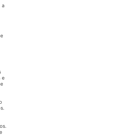
 a
ve
s
 e
de
o
s.
os.
e