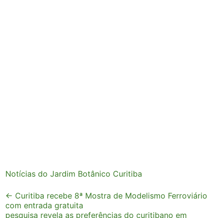
Notícias do Jardim Botânico Curitiba
Post
←
Curitiba recebe 8ª Mostra de Modelismo Ferroviário
com entrada gratuita
navigation
pesquisa revela as preferências do curitibano em