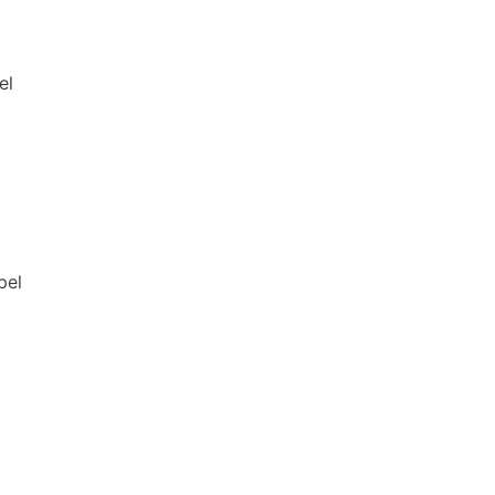
el
pel