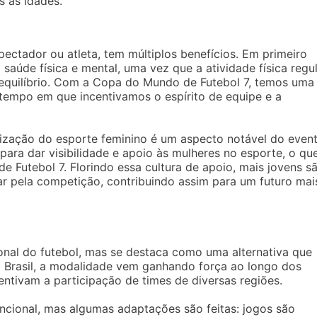
s as idades.
pectador ou atleta, tem múltiplos benefícios. Em primeiro
 saúde física e mental, uma vez que a atividade física regu
 equilíbrio. Com a Copa do Mundo de Futebol 7, temos uma
tempo em que incentivamos o espírito de equipe e a
ização do esporte feminino é um aspecto notável do event
ara dar visibilidade e apoio às mulheres no esporte, o qu
 Futebol 7. Florindo essa cultura de apoio, mais jovens s
sar pela competição, contribuindo assim para um futuro mai
ional do futebol, mas se destaca como uma alternativa que
 Brasil, a modalidade vem ganhando força ao longo dos
entivam a participação de times de diversas regiões.
ncional, mas algumas adaptações são feitas: jogos são