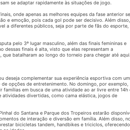
isam se adaptar rapidamente às situações de jogo.
inais, onde apenas as melhores equipes da fase anterior s
ão e emoção, pois cada gol pode ser decisivo. Além disso,
el a diferentes públicos, seja por parte de fãs do esporte,
uta pelo 3º lugar masculino, além das finais femininas e
 dessas finais é alta, visto que elas representam a
, que batalharam ao longo do torneio para chegar até aqui
 ou deseja complementar sua experiência esportiva com um
de de opções de entretenimento. No domingo, por exemplo,
ir famílias em busca de uma atividade ao ar livre entre 14h 
 atividades divertidas, como cama elástica, jogos de
 Pinhal do Santana e Parque dos Tropeiros estarão disponív
mentos de interação e diversão em família. Além disso, n
estar bicicletas tandem, handbikes e triciclos, oferecendo