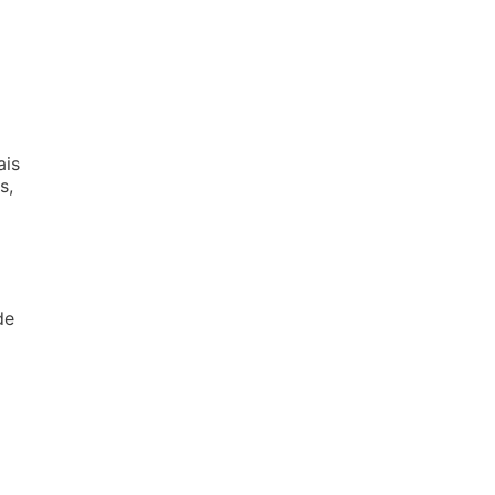
a
ais
s,
de