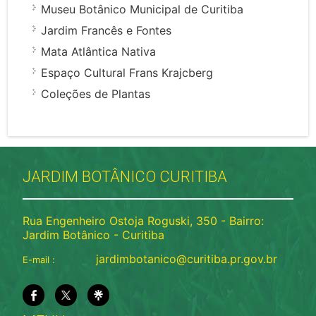
Museu Botânico Municipal de Curitiba
Jardim Francês e Fontes
Mata Atlântica Nativa
Espaço Cultural Frans Krajcberg
Coleções de Plantas
JARDIM BOTÂNICO CURITIBA
Rua Engenheiro Ostoja Roguski, 350 - Bairro:
Jardim Botânico - Curitiba
jardimbotanico@curitiba.pr.gov.br
E-mail :