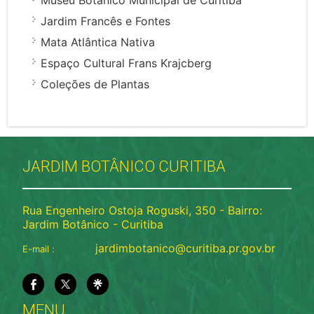
Museu Botânico Municipal de Curitiba
Jardim Francês e Fontes
Mata Atlântica Nativa
Espaço Cultural Frans Krajcberg
Coleções de Plantas
JARDIM BOTÂNICO CURITIBA
Rua Engenheiro Ostoja Roguski, 350 - Bairro:
Jardim Botânico - Curitiba
jardimbotanico@curitiba.pr.gov.br
E-mail :
MENU