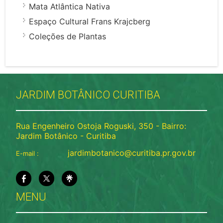
Mata Atlântica Nativa
Espaço Cultural Frans Krajcberg
Coleções de Plantas
JARDIM BOTÂNICO CURITIBA
Rua Engenheiro Ostoja Roguski, 350 - Bairro:
Jardim Botânico - Curitiba
jardimbotanico@curitiba.pr.gov.br
E-mail :
MENU