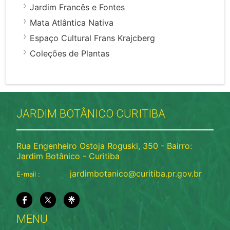
Jardim Francês e Fontes
Mata Atlântica Nativa
Espaço Cultural Frans Krajcberg
Coleções de Plantas
JARDIM BOTÂNICO CURITIBA
Rua Engenheiro Ostoja Roguski, 350 - Bairro:
Jardim Botânico - Curitiba
jardimbotanico@curitiba.pr.gov.br
E-mail :
MENU