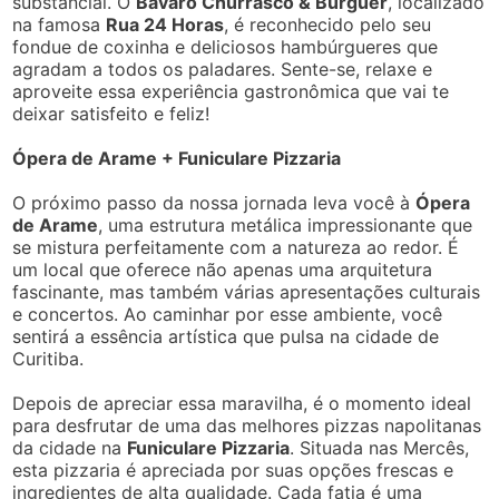
substancial. O
Bávaro Churrasco & Burguer
, localizado
na famosa
Rua 24 Horas
, é reconhecido pelo seu
fondue de coxinha e deliciosos hambúrgueres que
agradam a todos os paladares. Sente-se, relaxe e
aproveite essa experiência gastronômica que vai te
deixar satisfeito e feliz!
Ópera de Arame + Funiculare Pizzaria
O próximo passo da nossa jornada leva você à
Ópera
de Arame
, uma estrutura metálica impressionante que
se mistura perfeitamente com a natureza ao redor. É
um local que oferece não apenas uma arquitetura
fascinante, mas também várias apresentações culturais
e concertos. Ao caminhar por esse ambiente, você
sentirá a essência artística que pulsa na cidade de
Curitiba.
Depois de apreciar essa maravilha, é o momento ideal
para desfrutar de uma das melhores pizzas napolitanas
da cidade na
Funiculare Pizzaria
. Situada nas Mercês,
esta pizzaria é apreciada por suas opções frescas e
ingredientes de alta qualidade. Cada fatia é uma