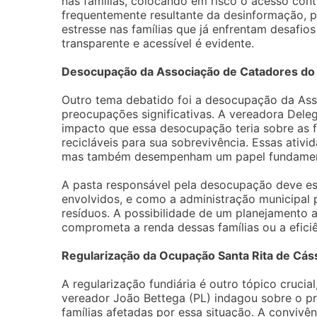
nas famílias, colocando em risco o acesso cont
frequentemente resultante da desinformação, p
estresse nas famílias que já enfrentam desafio
transparente e acessível é evidente.
Desocupação da Associação de Catadores do I
Outro tema debatido foi a desocupação da Ass
preocupações significativas. A vereadora Del
impacto que essa desocupação teria sobre as f
recicláveis para sua sobrevivência. Essas ativ
mas também desempenham um papel fundamental
A pasta responsável pela desocupação deve esc
envolvidos, e como a administração municipal p
resíduos. A possibilidade de um planejamento a
comprometa a renda dessas famílias ou a eficiê
Regularização da Ocupação Santa Rita de Cá
A regularização fundiária é outro tópico cruci
vereador João Bettega (PL) indagou sobre o p
famílias afetadas por essa situação. A convivê