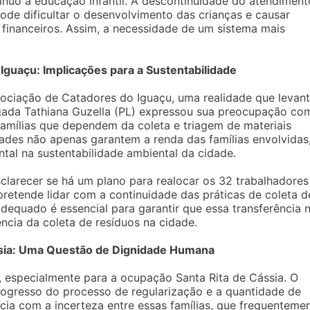
ínuo à educação infantil. A descontinuidade do atendiment
ode dificultar o desenvolvimento das crianças e causar
s financeiros. Assim, a necessidade de um sistema mais
guaçu: Implicações para a Sustentabilidade
ociação de Catadores do Iguaçu, uma realidade que levan
egada Tathiana Guzella (PL) expressou sua preocupação co
amílias que dependem da coleta e triagem de materiais
idades não apenas garantem a renda das famílias envolvidas
 na sustentabilidade ambiental da cidade.
larecer se há um plano para realocar os 32 trabalhadores
retende lidar com a continuidade das práticas de coleta d
dequado é essencial para garantir que essa transferência 
ncia da coleta de resíduos na cidade.
ssia: Uma Questão de Dignidade Humana
al, especialmente para a ocupação Santa Rita de Cássia. O
rogresso do processo de regularização e a quantidade de
ncia com a incerteza entre essas famílias, que frequenteme