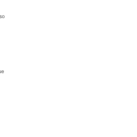
so
ue