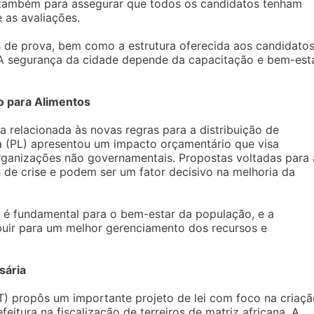
s também para assegurar que todos os candidatos tenham
 as avaliações.
s de prova, bem como a estrutura oferecida aos candidatos
. A segurança da cidade depende da capacitação e bem-est
o para Alimentos
a relacionada às novas regras para a distribuição de
a (PL) apresentou um impacto orçamentário que visa
organizações não governamentais. Propostas voltadas para 
 de crise e podem ser um fator decisivo na melhoria da
 é fundamental para o bem-estar da população, e a
buir para um melhor gerenciamento dos recursos e
sária
T) propôs um importante projeto de lei com foco na criaç
eitura na fiscalização de terreiros de matriz africana. A