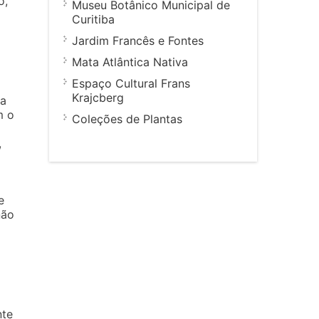
o,
Museu Botânico Municipal de
Curitiba
Jardim Francês e Fontes
Mata Atlântica Nativa
Espaço Cultural Frans
Krajcberg
ta
m o
Coleções de Plantas
,
e
não
nte