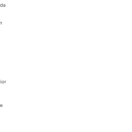
 da
m
ior
de